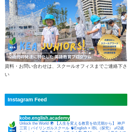
資料・お問い合わせは、スクールオフィスまでご連絡下さ
い
Instagram Feed
kobe.english.academy
Unlock the World 🌍
【人生を変える教育を幼児期から】
神戸
三宮｜バイリンガルスクール
🧠English × IBL（探究）
👶2歳