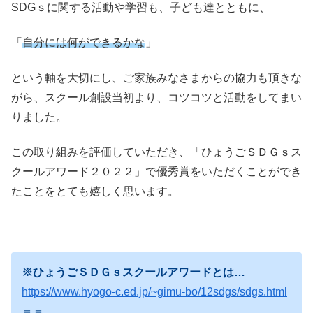
SDGｓに関する活動や学習も、子ども達とともに、
「
自分には何ができるかな
」
という軸を大切にし、ご家族みなさまからの協力も頂きな
がら、スクール創設当初より、コツコツと活動をしてまい
りました。
この取り組みを評価していただき、「ひょうごＳＤＧｓス
クールアワード２０２２」で優秀賞をいただくことができ
たことをとても嬉しく思います。
※ひょうごＳＤＧｓスクールアワードとは…
https://www.hyogo-c.ed.jp/~gimu-bo/12sdgs/sdgs.html
＝＝