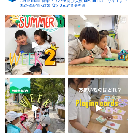
Junior class 募集中
👦2〜6歳 少人数
🏫After class 小学生まで
🌟幼保無償化対象
🏆SDGs教育優秀賞