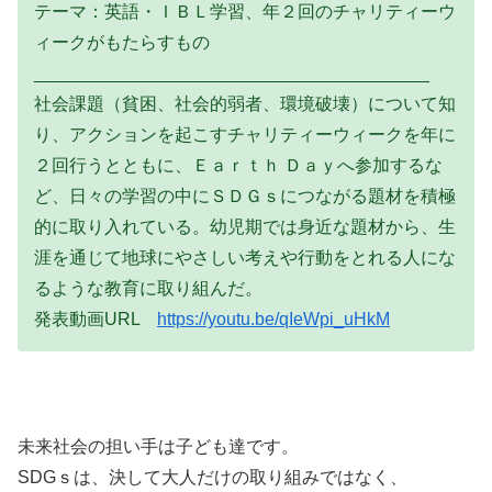
テーマ：英語・ＩＢＬ学習、年２回のチャリティーウ
ィークがもたらすもの
________________________________________
社会課題（貧困、社会的弱者、環境破壊）について知
り、アクションを起こすチャリティーウィークを年に
２回行うとともに、Ｅａｒｔｈ Ｄａｙへ参加するな
ど、日々の学習の中にＳＤＧｓにつながる題材を積極
的に取り入れている。幼児期では身近な題材から、生
涯を通じて地球にやさしい考えや行動をとれる人にな
るような教育に取り組んだ。
発表動画URL
https://youtu.be/qIeWpi_uHkM
未来社会の担い手は子ども達です。
SDGｓは、決して大人だけの取り組みではなく、